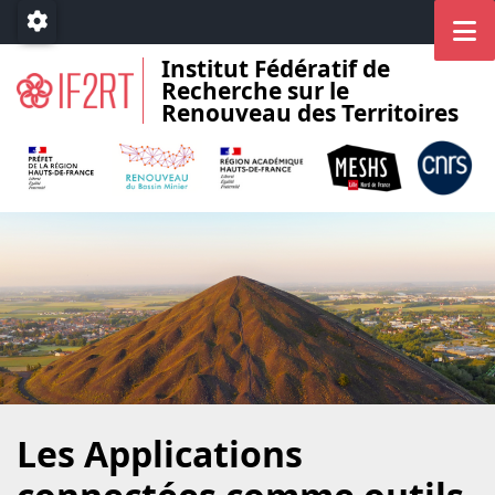
Accéder au menu principal
Accéder au contenu
M
Paramétrage
Institut Fédératif de
Recherche sur le
Renouveau des Territoires
Les Applications