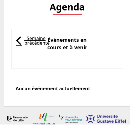
Agenda
Semaine
Événements en
précédente
( Du 2026-08-03 au 16-08-
cours et à venir
Catégorie de l'agenda
Aucun événement actuellement