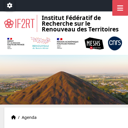
Accéder au menu principal
Accéder au contenu
M
Paramétrage
Institut Fédératif de
Recherche sur le
Renouveau des Territoires
Accueil
Accueil
/
Agenda